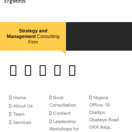
Ergebnis.
Strategy and
Management
Consulting
Firm
Company
Explore
Contact
Home
Book
Nigeria
Consultation
Office: 19
About Us
Oladipo
Contact
Team
Obateye Road
Leadership
Services
GRA Ikeja,
Workshops for