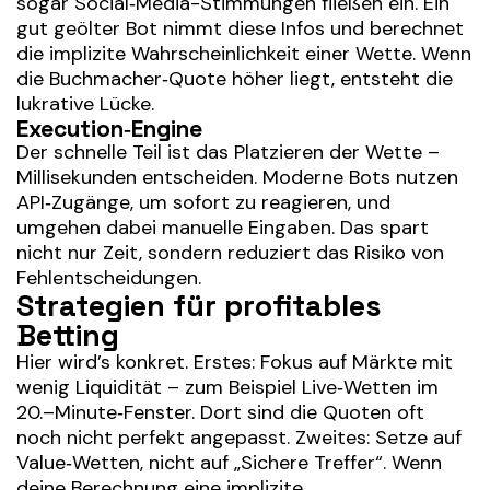
sogar Social‑Media-Stimmungen fließen ein. Ein
gut geölter Bot nimmt diese Infos und berechnet
die implizite Wahrscheinlichkeit einer Wette. Wenn
die Buchmacher‑Quote höher liegt, entsteht die
lukrative Lücke.
Execution‑Engine
Der schnelle Teil ist das Platzieren der Wette –
Millisekunden entscheiden. Moderne Bots nutzen
API‑Zugänge, um sofort zu reagieren, und
umgehen dabei manuelle Eingaben. Das spart
nicht nur Zeit, sondern reduziert das Risiko von
Fehlentscheidungen.
Strategien für profitables
Betting
Hier wird’s konkret. Erstes: Fokus auf Märkte mit
wenig Liquidität – zum Beispiel Live‑Wetten im
20.–Minute‑Fenster. Dort sind die Quoten oft
noch nicht perfekt angepasst. Zweites: Setze auf
Value‑Wetten, nicht auf „Sichere Treffer“. Wenn
deine Berechnung eine implizite